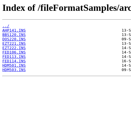
Index of /fileFormatSamples/ar
../
AHP141.INS
BBS120.INS
DOS220.INS
EZT221.INS
EZT222.INS
FED106.INS
FED113.INS
FED114.INS
HDM501.INS
HDM503.INS