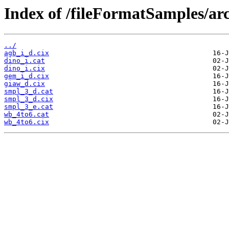
Index of /fileFormatSamples/arc
../
agb_i_d.cix
dino_i.cat
dino_i.cix
gem_i_d.cix
giaw_d.cix
smpl_3_d.cat
smpl_3_d.cix
smpl_3_e.cat
wb_4to6.cat
wb_4to6.cix