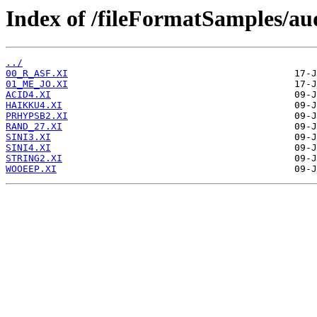
Index of /fileFormatSamples/a
../
00_R_ASF.XI
01_ME_JO.XI
ACID4.XI
HAIKKU4.XI
PRHYPSB2.XI
RAND_27.XI
SINI3.XI
SINI4.XI
STRING2.XI
WOOEEP.XI