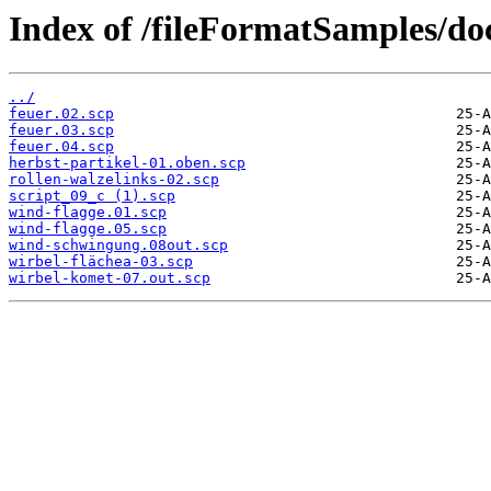
Index of /fileFormatSamples/do
../
feuer.02.scp
feuer.03.scp
feuer.04.scp
herbst-partikel-01.oben.scp
rollen-walzelinks-02.scp
script_09_c (1).scp
wind-flagge.01.scp
wind-flagge.05.scp
wind-schwingung.08out.scp
wirbel-flächea-03.scp
wirbel-komet-07.out.scp