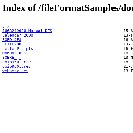
Index of /fileFormatSamples/do
../
1663249606_Manual.DES
Calendar_2000
EQED-DES
LETTERHD
LetterPrompts
Manual.DES
SOBRE_-_
doip9601.cle
doip9601.rev
webserv.des