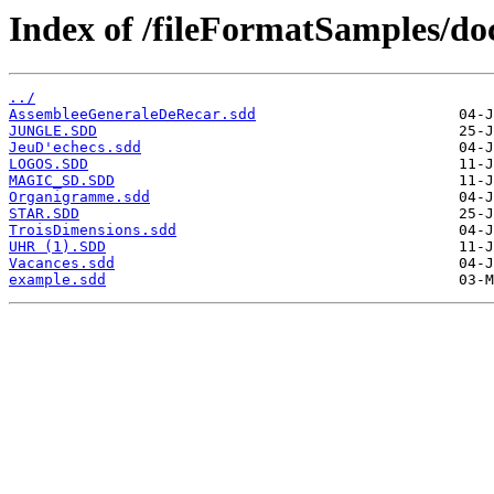
Index of /fileFormatSamples/do
../
AssembleeGeneraleDeRecar.sdd
JUNGLE.SDD
JeuD'echecs.sdd
LOGOS.SDD
MAGIC_SD.SDD
Organigramme.sdd
STAR.SDD
TroisDimensions.sdd
UHR (1).SDD
Vacances.sdd
example.sdd