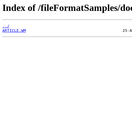
Index of /fileFormatSamples
../
ARTICLE.WM