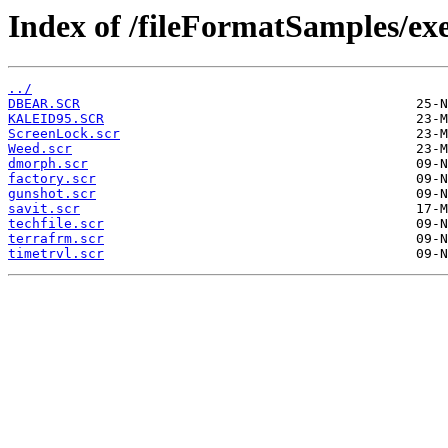
Index of /fileFormatSamples/e
../
DBEAR.SCR
KALEID95.SCR
ScreenLock.scr
Weed.scr
dmorph.scr
factory.scr
gunshot.scr
savit.scr
techfile.scr
terrafrm.scr
timetrvl.scr