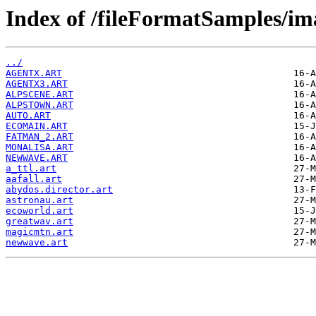
Index of /fileFormatSamples/im
../
AGENTX.ART
AGENTX3.ART
ALPSCENE.ART
ALPSTOWN.ART
AUTO.ART
ECOMAIN.ART
FATMAN_2.ART
MONALISA.ART
NEWWAVE.ART
a_ttl.art
aafall.art
abydos.director.art
astronau.art
ecoworld.art
greatwav.art
magicmtn.art
newwave.art