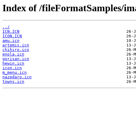
Index of /fileFormatSamples/i
../
ICN.ICN
ICON.ICN
amu.icn
artemis.icn
chihiro.icn
enola.icn
gorisan.icn
hewin.icn
icon.icn
m_menu.icn
nazedaro.icn
towns.icn