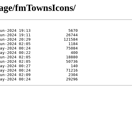
mage/fmTownsIcons/