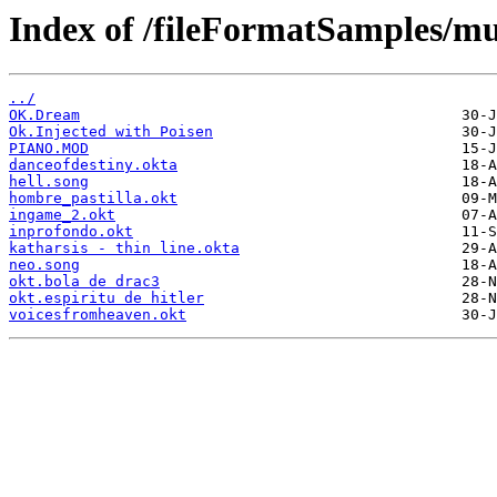
Index of /fileFormatSamples/mu
../
OK.Dream
Ok.Injected with Poisen
PIANO.MOD
danceofdestiny.okta
hell.song
hombre_pastilla.okt
ingame_2.okt
inprofondo.okt
katharsis - thin line.okta
neo.song
okt.bola de drac3
okt.espiritu de hitler
voicesfromheaven.okt