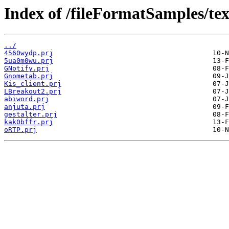
Index of /fileFormatSamples/tex
../
4560wydp.prj
5ua0m0wu.prj
GNotify.prj
Gnometab.prj
Kis_client.prj
LBreakout2.prj
abiword.prj
anjuta.prj
gestalter.prj
kak0bffr.prj
oRTP.prj