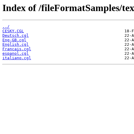
Index of /fileFormatSamples/te
../
CESKY.CGL
Deutsch.cgl
Eng-GB.cgl
English.cgl
Francais.cgl
espanol.cgl
italiano.cgl