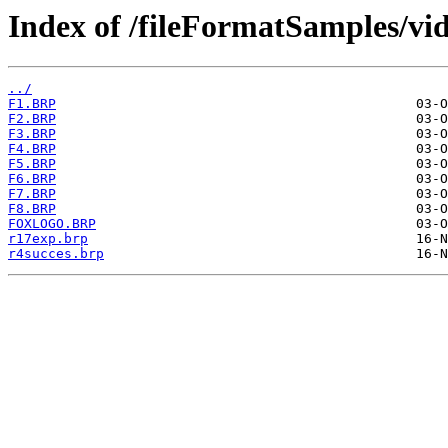
Index of /fileFormatSamples/v
../
F1.BRP
F2.BRP
F3.BRP
F4.BRP
F5.BRP
F6.BRP
F7.BRP
F8.BRP
FOXLOGO.BRP
r17exp.brp
r4succes.brp